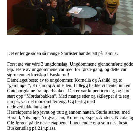
Det er lenge siden så mange Sturlister har deltatt på 10mila.
Først ute var våre 3 ungdomslag. Ungdommene gjennomførte gode
løp. Flere av ungdommene var med for første gang, og dette var
større enn et kretsløp i Buskerud!
Damelaget besto av to ungdommer, Kornelia og Åshild, og to
”gamlinger”, Kristin og Aud Ellen. I tillegg hadde vi hentet inn en
Gøteborgdame fra løperbanken. Det er var kupert terreng, og hard
start opp ”Mørdarbakken”. Med mange stier og skiløyper å ta seg
inn på, var det morsomt terreng. Og herlig med
nedoverbakkeinnspurt!
Herreløperne løp jevnt og trutt gjennom natten. Sturla startet, med
Harald, Nils Inge, Yngvar, Jan, Kornelia, Espen, Anders, Nicolai o
Ole Jørgen på de neste etappene. Laget endte opp som nest beste
Buskerudlag på 214.plass.