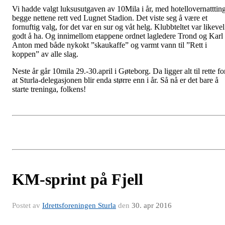
Vi hadde valgt luksusutgaven av 10Mila i år, med hotellovernatttin
begge nettene rett ved Lugnet Stadion. Det viste seg å være et
fornuftig valg, for det var en sur og våt helg. Klubbteltet var likevel
godt å ha. Og innimellom etappene ordnet lagledere Trond og Karl
Anton med både nykokt ”skaukaffe” og varmt vann til ”Rett i
koppen” av alle slag.
Neste år går 10mila 29.-30.april i Gøteborg. Da ligger alt til rette fo
at Sturla-delegasjonen blir enda større enn i år. Så nå er det bare å
starte treninga, folkens!
KM-sprint på Fjell
Postet av
Idrettsforeningen Sturla
den
30. apr 2016