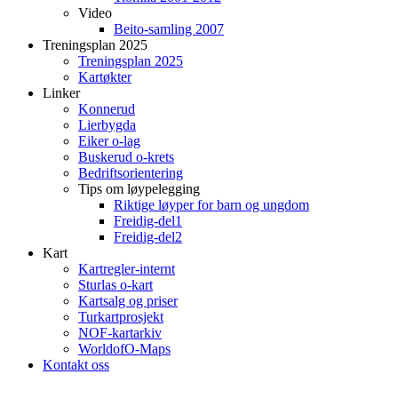
Video
Beito-samling 2007
Treningsplan 2025
Treningsplan 2025
Kartøkter
Linker
Konnerud
Lierbygda
Eiker o-lag
Buskerud o-krets
Bedriftsorientering
Tips om løypelegging
Riktige løyper for barn og ungdom
Freidig-del1
Freidig-del2
Kart
Kartregler-internt
Sturlas o-kart
Kartsalg og priser
Turkartprosjekt
NOF-kartarkiv
WorldofO-Maps
Kontakt oss