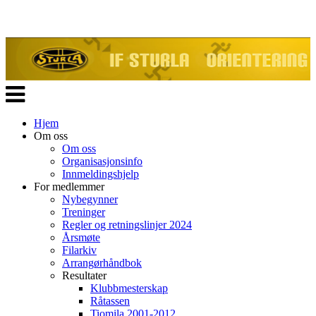
Veksle
navigasjon
Hjem
Om oss
Om oss
Organisasjonsinfo
Innmeldingshjelp
For medlemmer
Nybegynner
Treninger
Regler og retningslinjer 2024
Årsmøte
Filarkiv
Arrangørhåndbok
Resultater
Klubbmesterskap
Råtassen
Tiomila 2001-2012