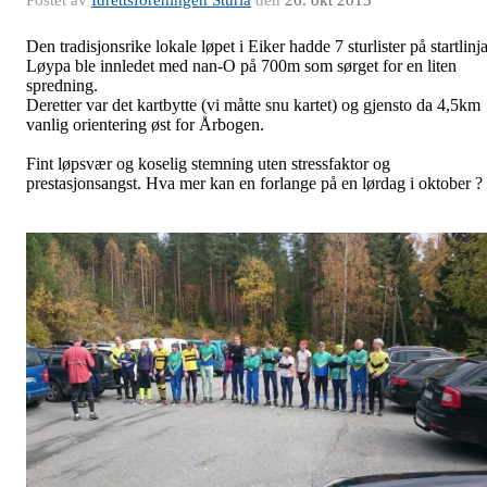
Postet av
Idrettsforeningen Sturla
den
26. okt 2015
Den tradisjonsrike lokale løpet i Eiker hadde 7 sturlister på startlinja
Løypa ble innledet med nan-O på 700m som sørget for en liten
spredning.
Deretter var det kartbytte (vi måtte snu kartet) og gjensto da 4,5km
vanlig orientering øst for Årbogen.
Fint løpsvær og koselig stemning uten stressfaktor og
prestasjonsangst. Hva mer kan en forlange på en lørdag i oktober ?