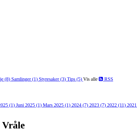
je (8)
Samlinger (1)
Styresaker (3)
Tips (5)
Vis alle
RSS
 2025 (1)
Juni 2025 (1)
Mars 2025 (1)
2024 (7)
2023 (7)
2022 (11)
2021
 Vråle