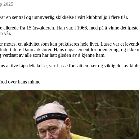
ep 2025
 en sentral og uunnværlig skikkelse i vårt klubbmiljø i flere tiår.
e allerede fra 15 års-alderen. Han var, i 1966, med på å vinne det første
en vår.
er møtes, en aktivitet som kan praktiseres hele livet. Lasse var et levend
dert flere Danmarksturer. Hans engasjement for orientering, og ikke mi
og verdsatt av alle som har hatt gleden av å kjenne ham.
hans aktive løpsdeltakelse, var Lasse fortsatt en nær og viktig del av 
fred over hans minne