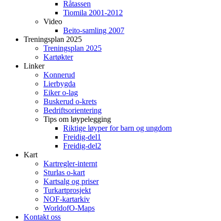
Råtassen
Tiomila 2001-2012
Video
Beito-samling 2007
Treningsplan 2025
Treningsplan 2025
Kartøkter
Linker
Konnerud
Lierbygda
Eiker o-lag
Buskerud o-krets
Bedriftsorientering
Tips om løypelegging
Riktige løyper for barn og ungdom
Freidig-del1
Freidig-del2
Kart
Kartregler-internt
Sturlas o-kart
Kartsalg og priser
Turkartprosjekt
NOF-kartarkiv
WorldofO-Maps
Kontakt oss