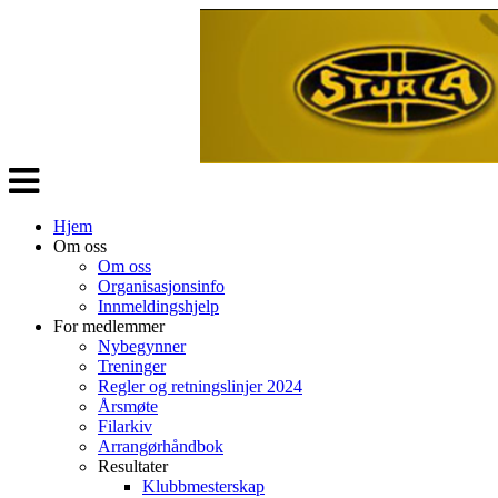
Veksle
navigasjon
Hjem
Om oss
Om oss
Organisasjonsinfo
Innmeldingshjelp
For medlemmer
Nybegynner
Treninger
Regler og retningslinjer 2024
Årsmøte
Filarkiv
Arrangørhåndbok
Resultater
Klubbmesterskap